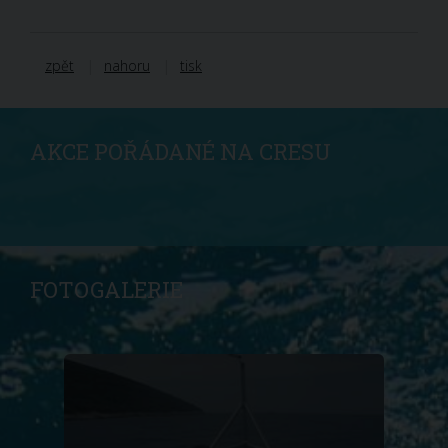
zpět
nahoru
tisk
AKCE POŘÁDANÉ NA CRESU
FOTOGALERIE