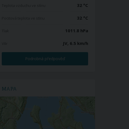
32 °C
Teplota vzduchu ve stínu
32 °C
Pocitová teplota ve stínu
1011.8 hPa
Tlak
JV, 6.5 km/h
Vítr
Podrobná předpověď
MAPA