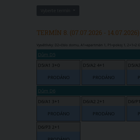
Vyberte termín
TERMÍN 8. (07.07.2026 - 14.07.2026)
Vysvětlivky: D2=číslo domu, A1=apartmán 1, P1=pokoj 1, 2+1=2 lů
Dům D5
D5/A1 3+0
D5/A2 4+1
D5/A3
PRODÁNO
PRODÁNO
Dům D6
D6/A1 3+1
D6/A2 2+1
D6/P1
PRODÁNO
PRODÁNO
D6/P3 2+1
PRODÁNO