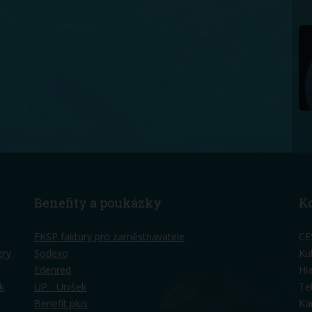
Benefity a poukázky
K
FKSP faktury pro zaměstnavatele
CE
ery
Sodexo
Ku
Edenred
Hl
k
UP - Unišek
Te
Benefit plus
Ka