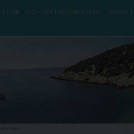
y
Ceník
Stravování
Koupání
Výlety
Doprava
y
městnavatele