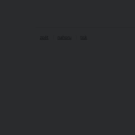
zpět
nahoru
tisk