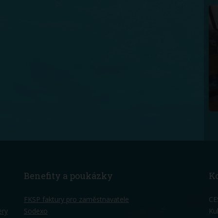
Benefity a poukázky
K
FKSP faktury pro zaměstnavatele
CE
ery
Sodexo
Ku