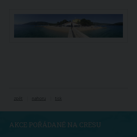
zpět
nahoru
tisk
AKCE POŘÁDANÉ NA CRESU