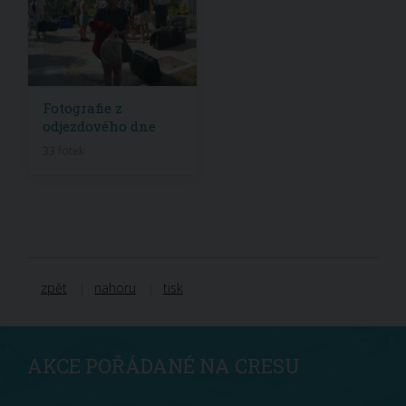
Fotografie z
odjezdového dne
33 fotek
zpět
nahoru
tisk
AKCE POŘÁDANÉ NA CRESU