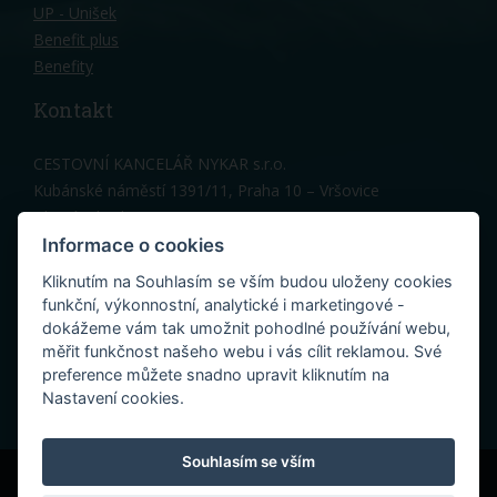
UP - Unišek
Benefit plus
Benefity
Kontakt
CESTOVNÍ KANCELÁŘ NYKAR s.r.o.
Kubánské náměstí 1391/11, Praha 10 – Vršovice
Hlavní vchod, 3 patro
Telefon: 603 150 317
Informace o cookies
Kancelář Praha:
nykar@nykar.cz
Kliknutím na Souhlasím se vším budou uloženy cookies
Penzion Cres (Melinka):
cres@nykar.cz
funkční, výkonnostní, analytické i marketingové -
dokážeme vám tak umožnit pohodlné používání webu,
měřit funkčnost našeho webu i vás cílit reklamou. Své
preference můžete snadno upravit kliknutím na
Nastavení cookies.
Souhlasím se vším
© 2022 Cestovní kancelář Nykar