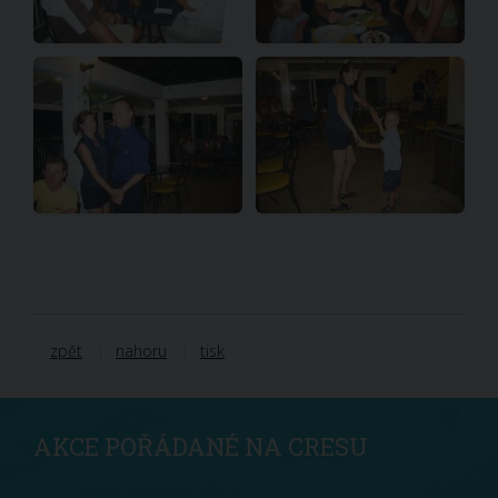
zpět
nahoru
tisk
AKCE POŘÁDANÉ NA CRESU