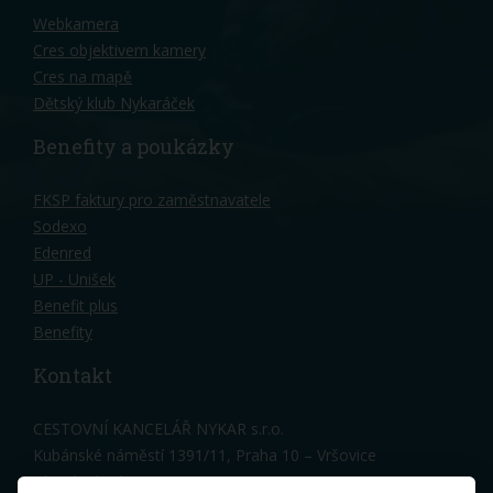
Webkamera
Cres objektivem kamery
Cres na mapě
Dětský klub Nykaráček
Benefity a poukázky
FKSP faktury pro zaměstnavatele
Sodexo
Edenred
UP - Unišek
Benefit plus
Benefity
Kontakt
CESTOVNÍ KANCELÁŘ NYKAR s.r.o.
Kubánské náměstí 1391/11, Praha 10 – Vršovice
Hlavní vchod, 3 patro