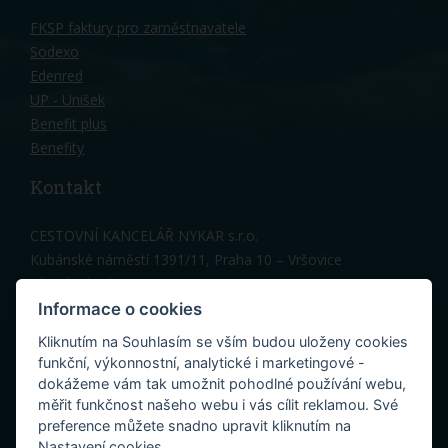
FKSP faktury pro zaměstnavatele
Sodexo
Edenred
UP - Unišek
Benefit plus
Benefity
Kontakt
CESTOVNÍ KANCELÁŘ NYKAR s.r.o.
Kubánské náměstí 1391/11, Praha 10 – Vršovice
Hlavní vchod, 3 patro
Telefon: 603 150 317
Informace o cookies
Kancelář Praha:
nykar@nykar.cz
Kliknutím na Souhlasím se vším budou uloženy cookies
Penzion Cres (Melinka):
cres@nykar.cz
funkční, výkonnostní, analytické i marketingové -
dokážeme vám tak umožnit pohodlné používání webu,
měřit funkčnost našeho webu i vás cílit reklamou. Své
preference můžete snadno upravit kliknutím na
Nastavení cookies.