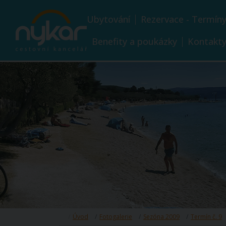
Ubytování
Rezervace - Termín
Benefity a poukázky
Kontakt
Úvod
Fotogalerie
Sezóna 2009
Termín č. 9