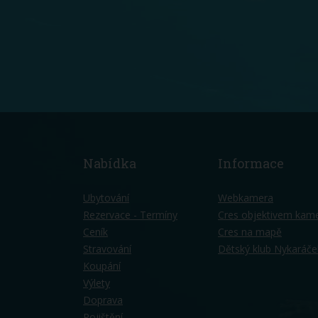
Nabídka
Informace
Ubytování
Webkamera
Rezervace - Termíny
Cres objektivem kam
Ceník
Cres na mapě
Stravování
Dětský klub Nykaráče
Koupání
Výlety
Doprava
Pojištění