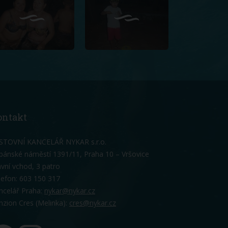
ontakt
STOVNÍ KANCELÁŘ NYKAR s.r.o.
bánské náměstí 1391/11, Praha 10 – Vršovice
avní vchod, 3 patro
lefon: 603 150 317
ncelář Praha:
nykar@nykar.cz
nzion Cres (Melinka):
cres@nykar.cz