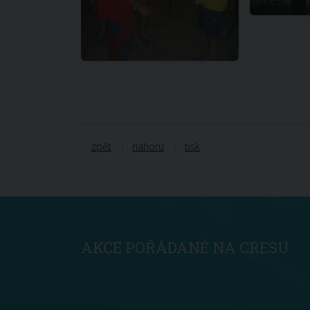
zpět
nahoru
tisk
AKCE POŘÁDANÉ NA CRESU