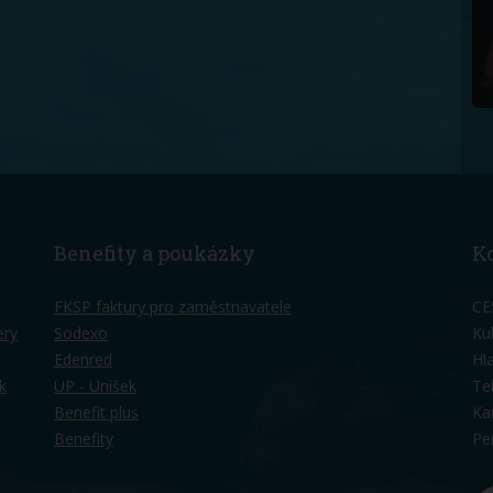
Benefity a poukázky
K
FKSP faktury pro zaměstnavatele
CE
ery
Sodexo
Ku
Edenred
Hl
k
UP - Unišek
Te
Benefit plus
Ka
Benefity
Pe