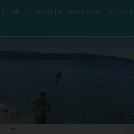
y
Ceník
Stravování
Koupání
Výlety
Doprava
y
Turnaj v šipkách