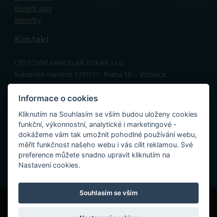
Benefit plus
Benefity
Kontakt
CESTOVNÍ KANCELÁŘ NYKAR s.r.o.
Kubánské náměstí 1391/11, Praha 10 – Vršovice
Hlavní vchod, 3 patro
Telefon: 603 150 317
Informace o cookies
Kancelář Praha:
nykar@nykar.cz
Kliknutím na Souhlasím se vším budou uloženy cookies
Penzion Cres (Melinka):
cres@nykar.cz
funkční, výkonnostní, analytické i marketingové -
dokážeme vám tak umožnit pohodlné používání webu,
měřit funkčnost našeho webu i vás cílit reklamou. Své
preference můžete snadno upravit kliknutím na
Nastavení cookies.
Souhlasím se vším
© 2022 Cestovní kancelář Nykar