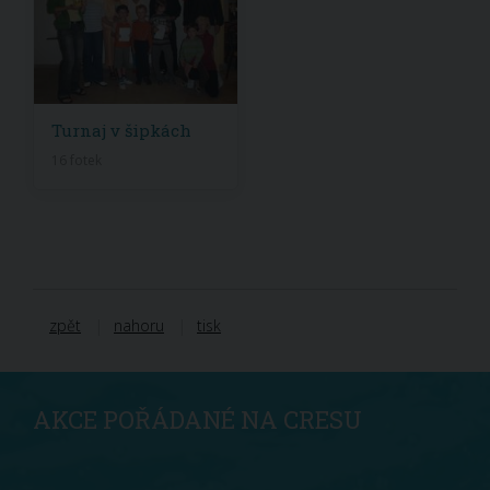
Turnaj v šipkách
16 fotek
zpět
nahoru
tisk
AKCE POŘÁDANÉ NA CRESU