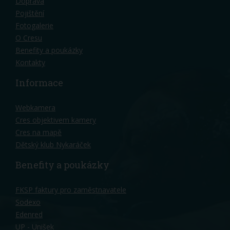
Doprava
Pojištění
Fotogalerie
O Cresu
Benefity a poukázky
Kontakty
Informace
Webkamera
Cres objektivem kamery
Cres na mapě
Dětský klub Nykaráček
Benefity a poukázky
FKSP faktury pro zaměstnavatele
Sodexo
Edenred
UP - Unišek