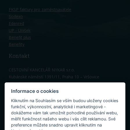
FKSP faktury pro zaměstnavatele
Sodexo
Edenred
UP - Unišek
Benefit plus
Benefity
Kontakt
CESTOVNÍ KANCELÁŘ NYKAR s.r.o.
Kubánské náměstí 1391/11, Praha 10 – Vršovice
Hlavní vchod, 3 patro
Telefon: 603 150 317
Informace o cookies
Kancelář Praha:
nykar@nykar.cz
Kliknutím na Souhlasím se vším budou uloženy cookies
Penzion Cres (Melinka):
cres@nykar.cz
funkční, výkonnostní, analytické i marketingové -
dokážeme vám tak umožnit pohodlné používání webu,
měřit funkčnost našeho webu i vás cílit reklamou. Své
preference můžete snadno upravit kliknutím na