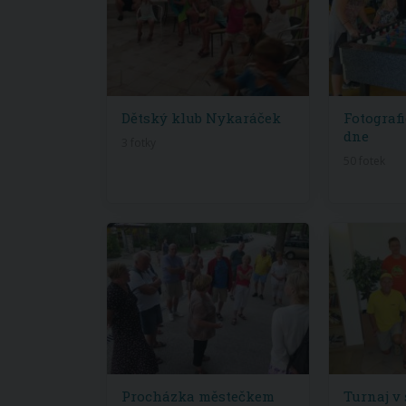
Dětský klub Nykaráček
Fotograf
dne
3 fotky
50 fotek
Procházka městečkem
Turnaj v