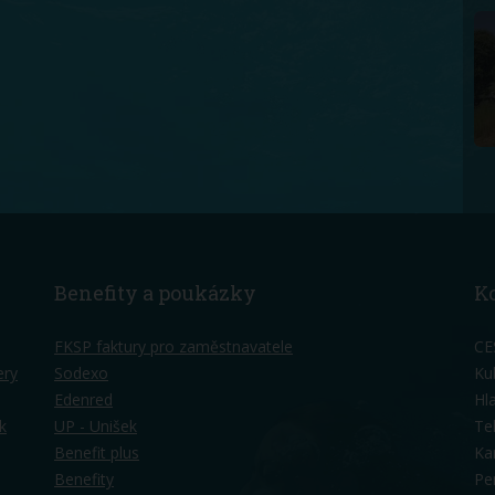
Benefity a poukázky
K
FKSP faktury pro zaměstnavatele
CE
ery
Sodexo
Ku
Edenred
Hl
k
UP - Unišek
Te
Benefit plus
Ka
Benefity
Pe