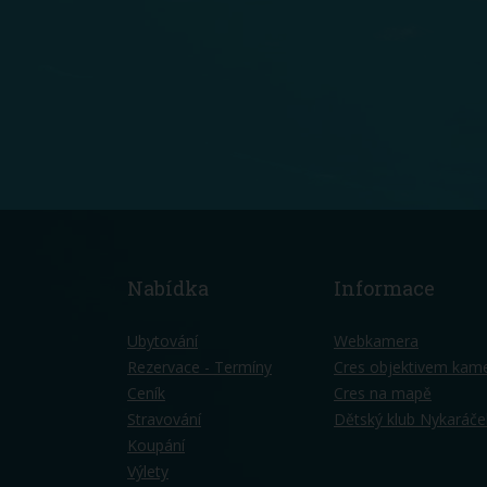
Nabídka
Informace
Ubytování
Webkamera
Rezervace - Termíny
Cres objektivem kam
Ceník
Cres na mapě
Stravování
Dětský klub Nykaráče
Koupání
Výlety