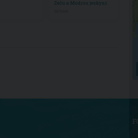
Zeču a Modrou jeskyni
66 fotek
F