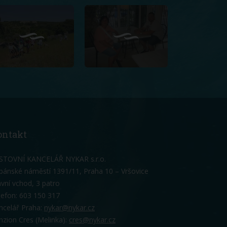
ontakt
STOVNÍ KANCELÁŘ NYKAR s.r.o.
bánské náměstí 1391/11, Praha 10 – Vršovice
avní vchod, 3 patro
lefon: 603 150 317
ncelář Praha:
nykar@nykar.cz
nzion Cres (Melinka):
cres@nykar.cz