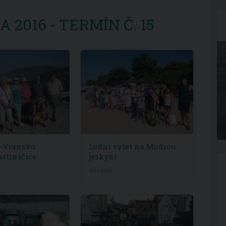
 2016 - TERMÍN Č. 15
e-Vransko
Lodní výlet na Modrou
artinščice
jeskyni
60 fotek