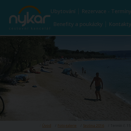
Ubytování
Rezervace - Termín
Benefity a poukázky
Kontakt
Úvod
Fotogalerie
Sezóna 2016
Termín č. 15