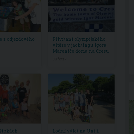
ie z odjezdového
Přivítání olympijského
vítěze v jachtingu Igora
Mareniče doma na Cresu
38 fotek
 šipkách
Lodní výlet na Uniji,