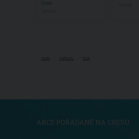
Cres
14 fotek
34 fotek
zpět
nahoru
tisk
AKCE POŘÁDANÉ NA CRESU