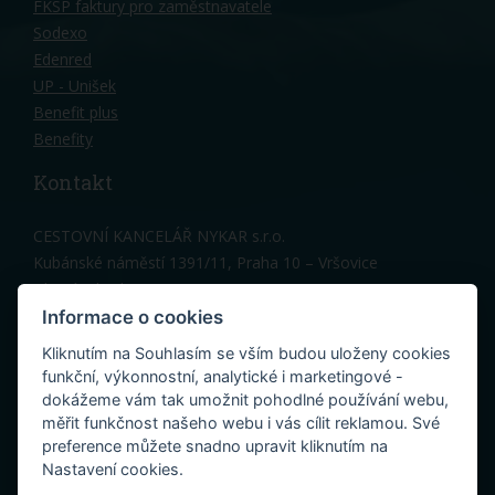
FKSP faktury pro zaměstnavatele
Sodexo
Edenred
UP - Unišek
Benefit plus
Benefity
Kontakt
CESTOVNÍ KANCELÁŘ NYKAR s.r.o.
Kubánské náměstí 1391/11, Praha 10 – Vršovice
Hlavní vchod, 3 patro
Telefon: 603 150 317
Informace o cookies
Kancelář Praha:
nykar@nykar.cz
Kliknutím na Souhlasím se vším budou uloženy cookies
Penzion Cres (Melinka):
cres@nykar.cz
funkční, výkonnostní, analytické i marketingové -
dokážeme vám tak umožnit pohodlné používání webu,
měřit funkčnost našeho webu i vás cílit reklamou. Své
preference můžete snadno upravit kliknutím na
Nastavení cookies.