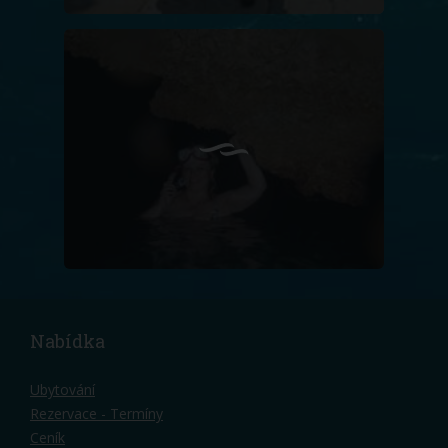
Nabídka
Ubytování
Rezervace - Termíny
Ceník