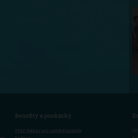
Benefity a poukázky
K
FKSP faktury pro zaměstnavatele
CE
ery
Sodexo
Ku