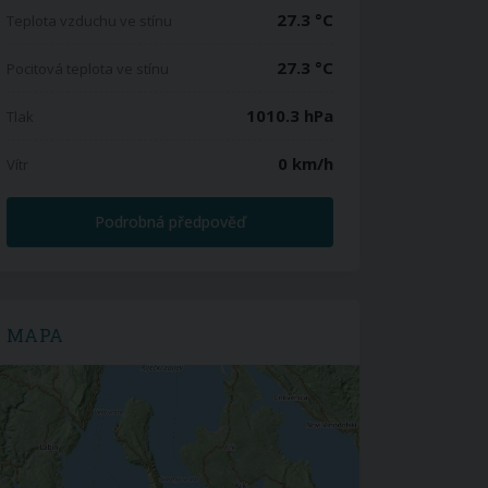
27.3 °C
Teplota vzduchu ve stínu
27.3 °C
Pocitová teplota ve stínu
1010.3 hPa
Tlak
0 km/h
Vítr
Podrobná předpověď
MAPA