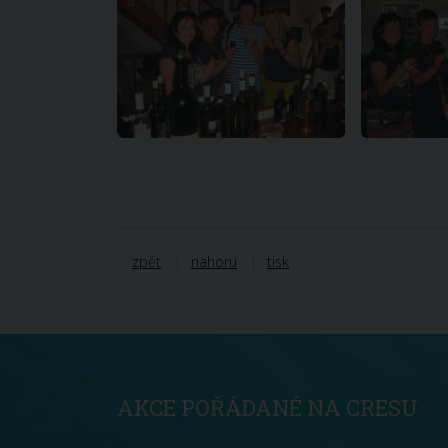
zpět
nahoru
tisk
AKCE POŘÁDANÉ NA CRESU