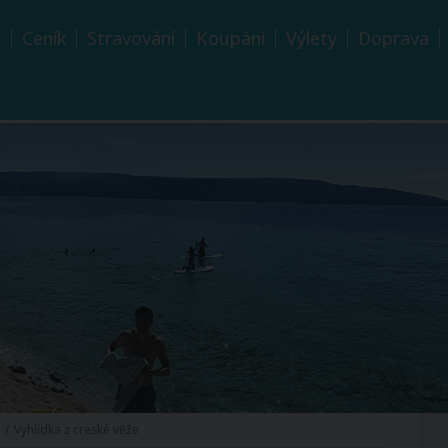
y
Ceník
Stravování
Koupání
Výlety
Doprava
y
Vyhlídka z creské věže