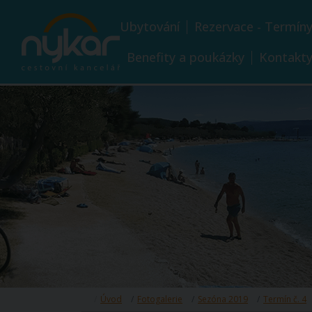
Ubytování
Rezervace - Termín
Benefity a poukázky
Kontakt
Úvod
Fotogalerie
Sezóna 2019
Termín č. 4