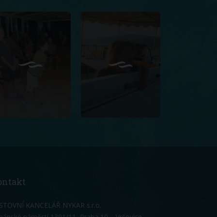
ontakt
STOVNÍ KANCELÁŘ NYKAR s.r.o.
bánské náměstí 1391/11, Praha 10 – Vršovice