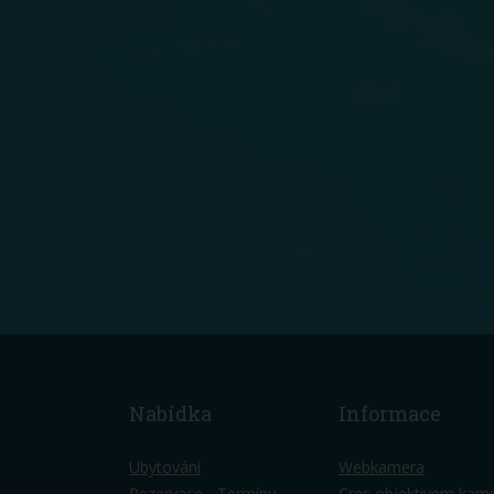
Nabídka
Informace
Ubytování
Webkamera
Rezervace - Termíny
Cres objektivem kam