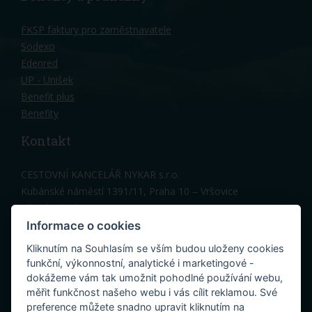
FKSP faktury pro zaměstnavatele
Sodexo
Edenred
UP - Unišek
Benefit plus
Benefity
Kontakt
CESTOVNÍ KANCELÁŘ NYKAR s.r.o.
Kubánské náměstí 1391/11, Praha 10 – Vršovice
Hlavní vchod, 3 patro
Telefon: 603 150 317
Informace o cookies
Kancelář Praha:
nykar@nykar.cz
Kliknutím na Souhlasím se vším budou uloženy cookies
Penzion Cres (Melinka):
cres@nykar.cz
funkční, výkonnostní, analytické i marketingové -
dokážeme vám tak umožnit pohodlné používání webu,
měřit funkčnost našeho webu i vás cílit reklamou. Své
preference můžete snadno upravit kliknutím na