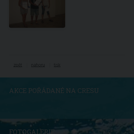
zpět
nahoru
tisk
AKCE POŘÁDANÉ NA CRESU
FOTOGALERIE