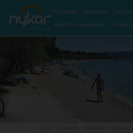
Ubytování
Rezervace - Termín
Benefity a poukázky
Kontakt
Úvod
Fotogalerie
Sezóna 2024
Termín č. 10