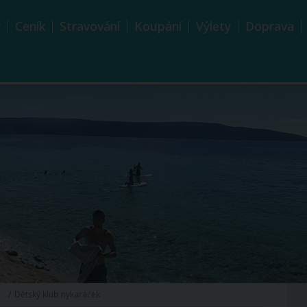
y
Ceník
Stravování
Koupání
Výlety
Doprava
y
Dětský klub nykaráček