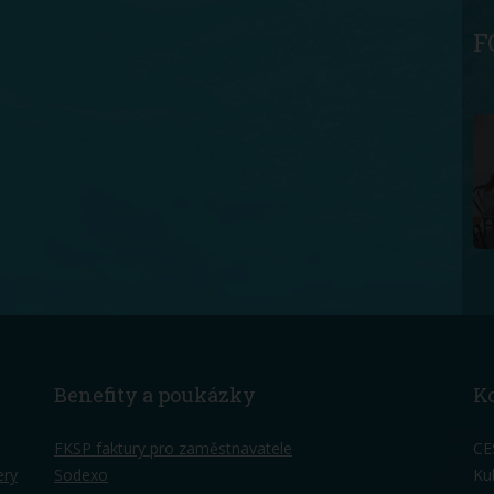
F
Benefity a poukázky
K
FKSP faktury pro zaměstnavatele
CE
ery
Sodexo
Ku