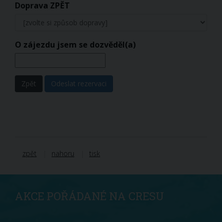
Doprava ZPĚT
O zájezdu jsem se dozvěděl(a)
Zpět
Odeslat rezervaci
zpět
nahoru
tisk
AKCE POŘÁDANÉ NA CRESU