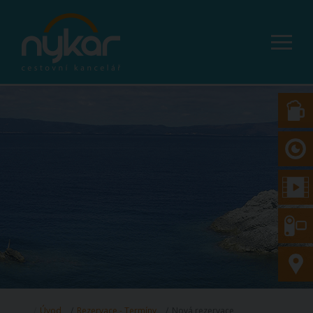
Úvod
Rezervace - Termíny
Nová rezervace