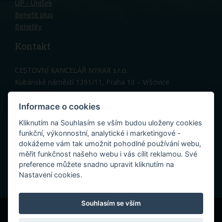
UP - Unišek
Benefit plus
Benefity
Kontakt
CESTOVNÍ KANCELÁŘ NYKAR s.r.o.
Kubánské náměstí 1391/11, Praha 10 – Vršovice
Hlavní vchod, 3 patro
Telefon: 603 150 317
Informace o cookies
Kancelář Praha:
nykar@nykar.cz
Kliknutím na Souhlasím se vším budou uloženy cookies
Penzion Cres (Melinka):
cres@nykar.cz
funkční, výkonnostní, analytické i marketingové -
dokážeme vám tak umožnit pohodlné používání webu,
měřit funkčnost našeho webu i vás cílit reklamou. Své
preference můžete snadno upravit kliknutím na
Nastavení cookies.
Souhlasím se vším
© 2022 Cestovní kancelář Nykar