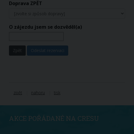
Doprava ZPĚT
O zájezdu jsem se dozvěděl(a)
Zpět
Odeslat rezervaci
zpět
nahoru
tisk
AKCE POŘÁDANÉ NA CRESU