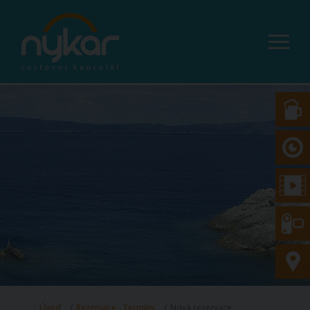
Úvod
Rezervace - Termíny
Nová rezervace