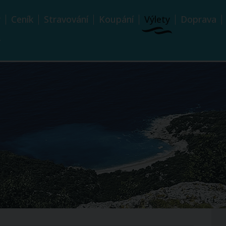
y
Ceník
Stravování
Koupání
Výlety
Doprava
y