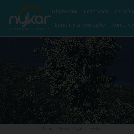
Ubytování
Rezervace - Termín
Benefity a poukázky
Kontakt
Úvod
Výlety
Výlet na Sv. Blaž