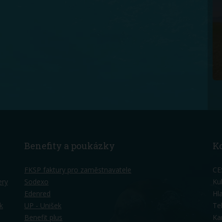
Benefity a poukázky
K
FKSP faktury pro zaměstnavatele
CE
ery
Sodexo
Ku
Edenred
Hl
k
UP - Unišek
Te
Benefit plus
Ka